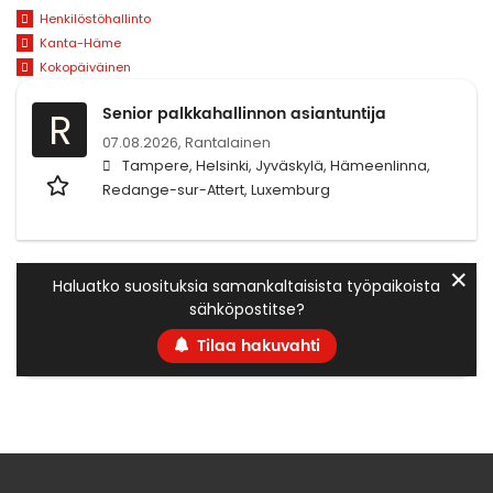
Henkilöstöhallinto
Kanta-Häme
Kokopäiväinen
Senior palkkahallinnon asiantuntija
R
07.08.2026,
Rantalainen
Tampere, Helsinki, Jyväskylä, Hämeenlinna,
Redange-sur-Attert, Luxemburg
✕
Haluatko suosituksia samankaltaisista työpaikoista
sähköpostitse?
Tilaa hakuvahti