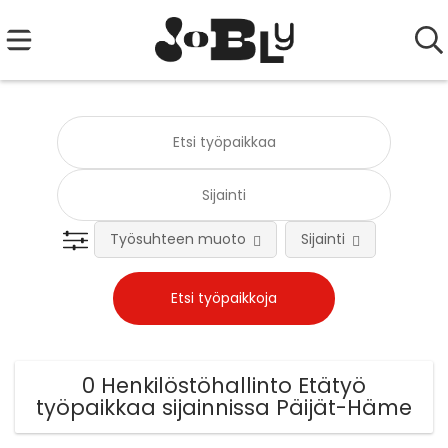
Työsuhteen muoto
Sijainti
Tehtä
0 Henkilöstöhallinto Etätyö
työpaikkaa sijainnissa Päijät-Häme