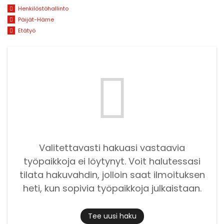
Henkilöstöhallinto
Päijät-Häme
Etätyö
Valitettavasti hakuasi vastaavia
työpaikkoja ei löytynyt. Voit halutessasi
tilata hakuvahdin, jolloin saat ilmoituksen
heti, kun sopivia työpaikkoja julkaistaan.
Tee uusi haku