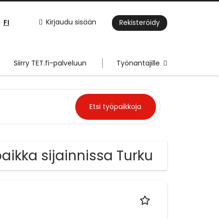
FI
Kirjaudu sisään
Rekisteröidy
Siirry TET.fi-palveluun
Työnantajille
paikka sijainnissa Turku