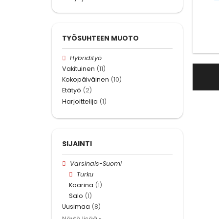
TYÖSUHTEEN MUOTO
Hybridityö
Vakituinen
(11)
Kokopäiväinen
(10)
Etätyö
(2)
Harjoittelija
(1)
SIJAINTI
Varsinais-Suomi
Turku
Kaarina
(1)
Salo
(1)
Uusimaa
(8)
Näytä lisää »