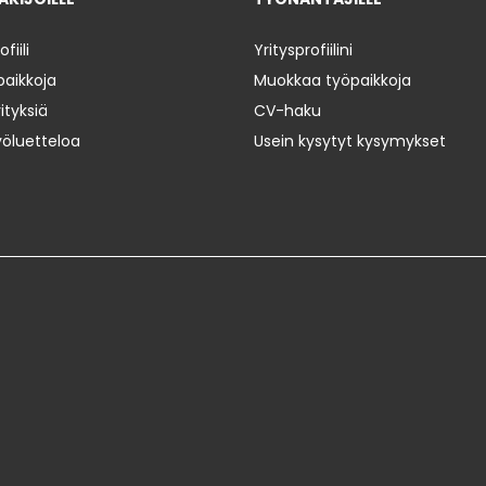
iili
Yritysprofiilini
paikkoja
Muokkaa työpaikkoja
ityksiä
CV-haku
yöluetteloa
Usein kysytyt kysymykset