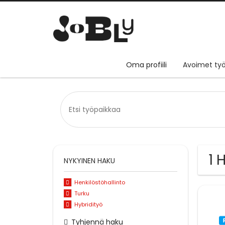
Oma profiili
Avoimet työ
1 
NYKYINEN HAKU
Henkilöstöhallinto
Turku
Hybridityö
Tyhjennä haku