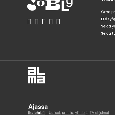
Oma prof
Etsi työ
Selaa yr
Selaa t