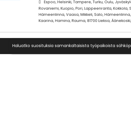
Espoo, Helsinki, Tampere, Turku, Oulu, Jyväskylä
Rovaniemi, Kuopio, Pori, Lappeenranta, Kokkola, S
Hämeenlinna, Vaasa, Mikkeli, Salo, Hämeenlinna, 
Kaarina, Hamina, Rauma, 81700 Lieksa, Äänekoski,
Haluatko suosituksia samankaltaisista työpaikoista sähköp