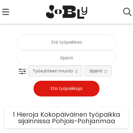
Työsuhteen muoto
Sijainti
Tehtä
1 Hieroja Kokopäiväinen työpaikka
sijainnissa Pohjois-Pohjanmaa