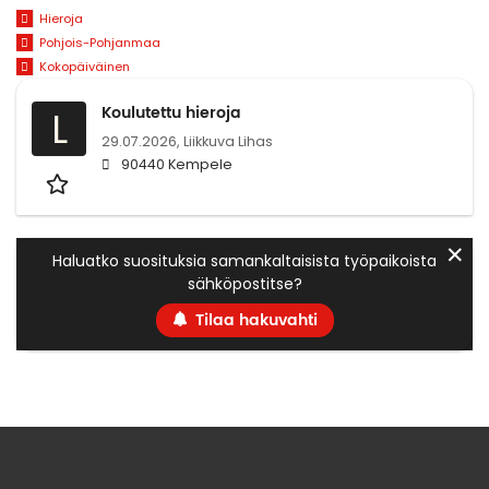
Hieroja
Pohjois-Pohjanmaa
Kokopäiväinen
Koulutettu hieroja
L
29.07.2026,
Liikkuva Lihas
90440 Kempele
✕
Haluatko suosituksia samankaltaisista työpaikoista
sähköpostitse?
Tilaa hakuvahti