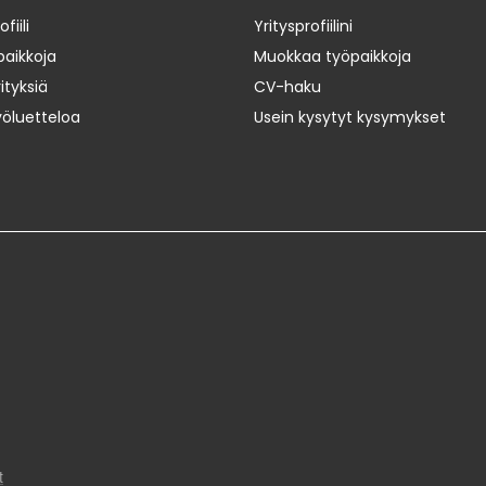
iili
Yritysprofiilini
paikkoja
Muokkaa työpaikkoja
ityksiä
CV-haku
yöluetteloa
Usein kysytyt kysymykset