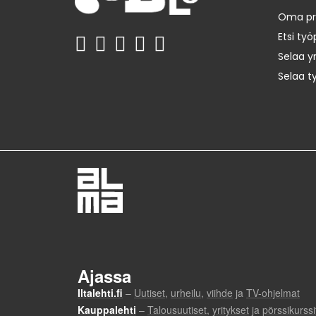
Oma prof
Etsi työ
Selaa yr
Selaa t