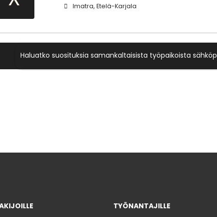
Imatra, Etelä-Karjala
Haluatko suosituksia samankaltaisista työpaikoista sähköp
KIJOILLE
TYÖNANTAJILLE