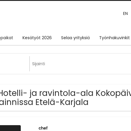
EN
paikat
Kesätyöt 2026
Selaa yrityksiä
Työnhakuvinkit
Hotelli- ja ravintola-ala Kokopä
jainnissa Etelä-Karjala
chef