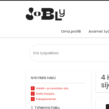
Oma profiili
Avoimet työ
4 
NYKYINEN HAKU
si
Hotelli- ja ravintola-ala
Etelä-Karjala
Kokopäiväinen
Tyhjennä haku