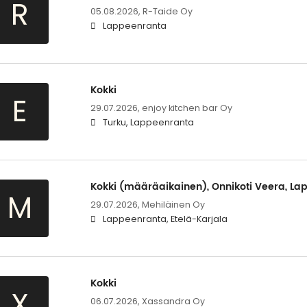
R
05.08.2026,
R-Taide Oy
Lappeenranta
Kokki
E
29.07.2026,
enjoy kitchen bar Oy
Turku, Lappeenranta
Kokki (määräaikainen), Onnikoti Veera, L
M
29.07.2026,
Mehiläinen Oy
Lappeenranta, Etelä-Karjala
Kokki
X
06.07.2026,
Xassandra Oy