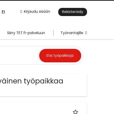
FI
Kirjaudu sisään
Rekisteröidy
Siirry TET.fi-palveluun
Työnantajille
iväinen työpaikkaa