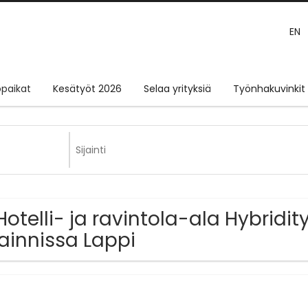
EN
paikat
Kesätyöt 2026
Selaa yrityksiä
Työnhakuvinkit
Hotelli- ja ravintola-ala Hybridi
jainnissa Lappi