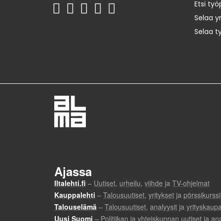
Etsi työ
Selaa yr
Selaa t