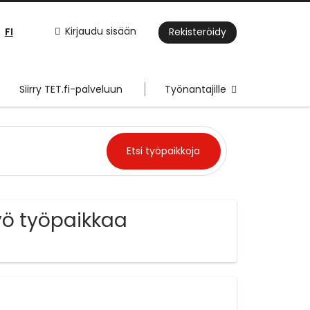
FI
Kirjaudu sisään
Rekisteröidy
Siirry TET.fi-palveluun
Työnantajille
työ työpaikkaa