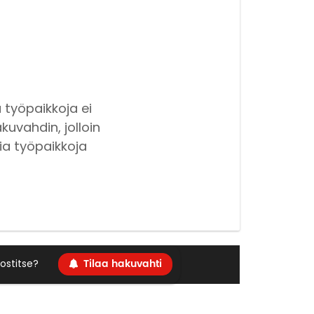
 työpaikkoja ei
kuvahdin, jolloin
ia työpaikkoja
Tilaa hakuvahti
ostitse?