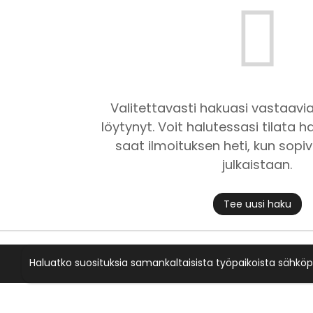
Valitettavasti hakuasi vastaavia
löytynyt. Voit halutessasi tilata ha
saat ilmoituksen heti, kun sopiv
julkaistaan.
Tee uusi haku
Haluatko suosituksia samankaltaisista työpaikoista sähköp