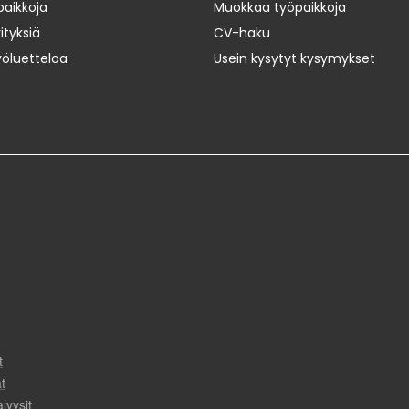
paikkoja
Muokkaa työpaikkoja
ityksiä
CV-haku
yöluetteloa
Usein kysytyt kysymykset