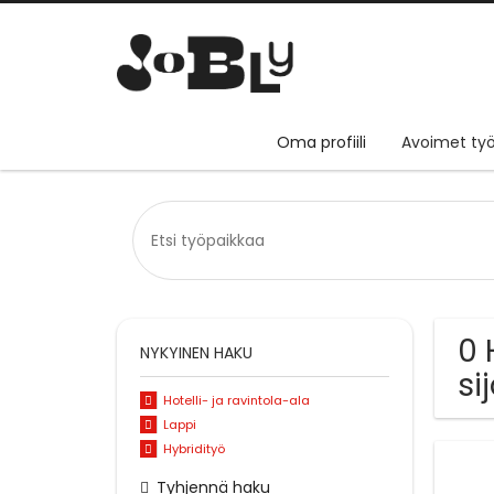
Oma profiili
Avoimet työ
0 
NYKYINEN HAKU
si
Hotelli- ja ravintola-ala
Lappi
Hybridityö
Tyhjennä haku