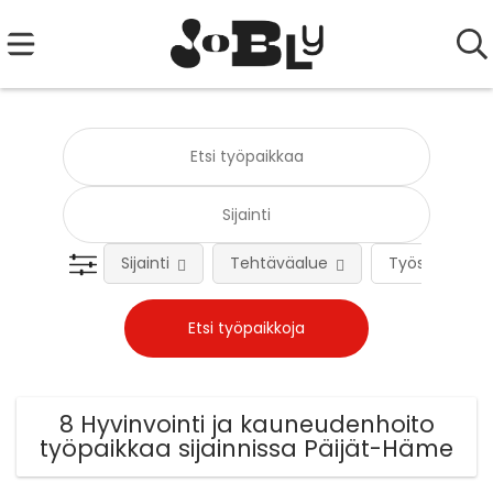
Sijainti
Tehtäväalue
Työsuhteen 
8 Hyvinvointi ja kauneudenhoito
työpaikkaa sijainnissa Päijät-Häme