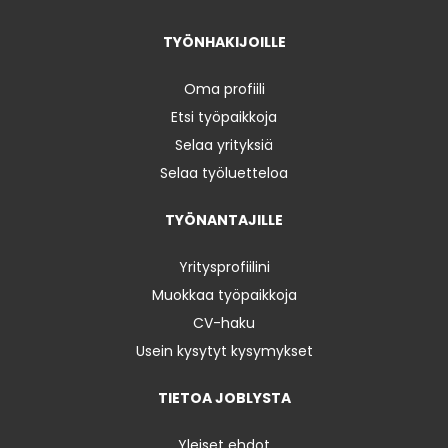
TYÖNHAKIJOILLE
Oma profiili
Etsi työpaikkoja
Selaa yrityksiä
Selaa työluetteloa
TYÖNANTAJILLE
Yritysprofiilini
Muokkaa työpaikkoja
CV-haku
Usein kysytyt kysymykset
TIETOA JOBLYSTA
Yleiset ehdot