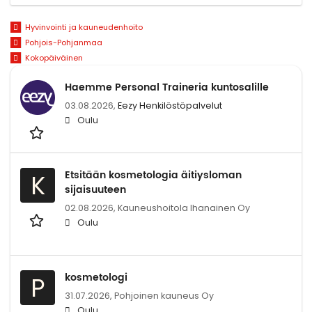
Hyvinvointi ja kauneudenhoito
Pohjois-Pohjanmaa
Kokopäiväinen
Haemme Personal Traineria kuntosalille
03.08.2026,
Eezy Henkilöstöpalvelut
Oulu
Etsitään kosmetologia äitiysloman
K
sijaisuuteen
02.08.2026,
Kauneushoitola Ihanainen Oy
Oulu
kosmetologi
P
31.07.2026,
Pohjoinen kauneus Oy
Oulu