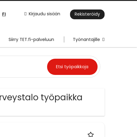
FI
Kirjaudu sisään
Rekisteröidy
Siirry TET.fi-palveluun
Työnantajille
erveystalo työpaikka