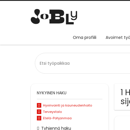
Oma profiili
Avoimet työ
1 
NYKYINEN HAKU
si
Hyvinvointi ja kauneudenhoito
Terveystalo
Etelä-Pohjanmaa
Tyhjennä haku