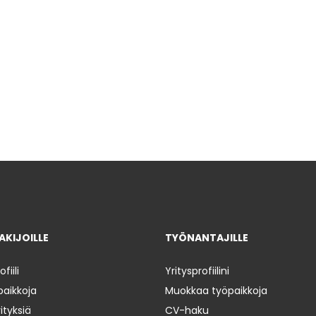
KIJOILLE
TYÖNANTAJILLE
iili
Yritysprofiilini
paikkoja
Muokkaa työpaikkoja
ityksiä
CV-haku