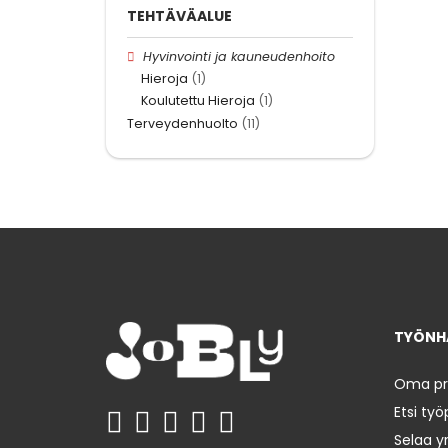
TEHTÄVÄALUE
Hyvinvointi ja kauneudenhoito
Hieroja
(1)
Koulutettu Hieroja
(1)
Terveydenhuolto
(11)
TYÖNHA
Oma prof
Etsi työ
Selaa yr