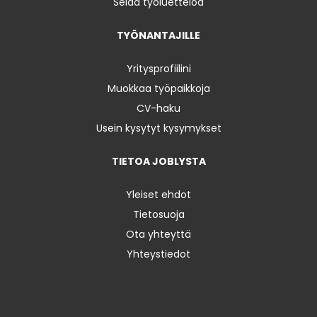
Selaa työluetteloa
TYÖNANTAJILLE
Yritysprofiilini
Muokkaa työpaikkoja
CV-haku
Usein kysytyt kysymykset
TIETOA JOBLYSTA
Yleiset ehdot
Tietosuoja
Ota yhteyttä
Yhteystiedot