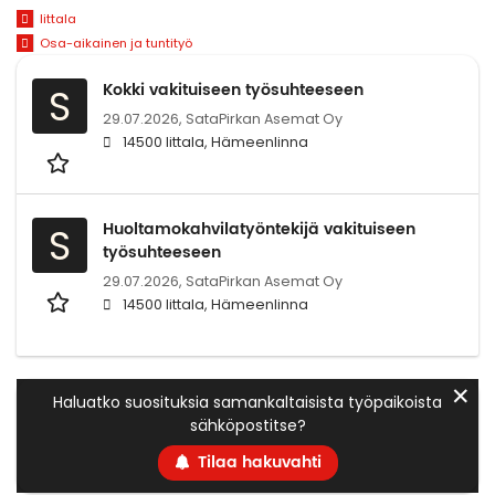
Iittala
Osa-aikainen ja tuntityö
Kokki vakituiseen työsuhteeseen
S
29.07.2026,
SataPirkan Asemat Oy
14500 Iittala, Hämeenlinna
Huoltamokahvilatyöntekijä vakituiseen
S
työsuhteeseen
29.07.2026,
SataPirkan Asemat Oy
14500 Iittala, Hämeenlinna
✕
Haluatko suosituksia samankaltaisista työpaikoista
sähköpostitse?
Tilaa hakuvahti