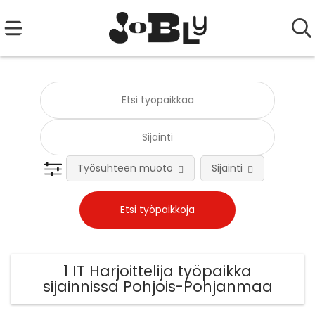
Työsuhteen muoto
Sijainti
Tehtä
1 IT Harjoittelija työpaikka
sijainnissa Pohjois-Pohjanmaa