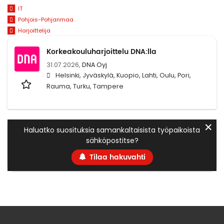
IT
Pohjois-Pohjanmaa
Harjoittelija
Korkeakouluharjoittelu DNA:lla
31.07.2026,
DNA Oyj
Helsinki, Jyväskylä, Kuopio, Lahti, Oulu, Pori,
Rauma, Turku, Tampere
✕
Haluatko suosituksia samankaltaisista työpaikoista
sähköpostitse?
Tilaa hakuvahti