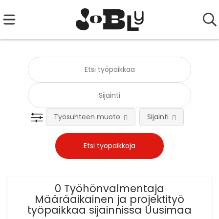
Työsuhteen muoto
Sijainti
Tehtä
0 Työhönvalmentaja
Määräaikainen ja projektityö
työpaikkaa sijainnissa Uusimaa