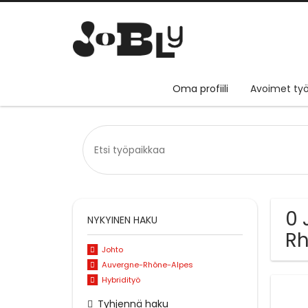
Oma profiili
Avoimet työ
0 
NYKYINEN HAKU
Rh
Johto
Auvergne-Rhône-Alpes
Hybridityö
Tyhjennä haku