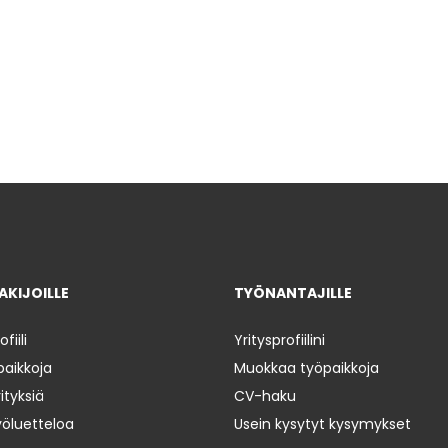
KIJOILLE
TYÖNANTAJILLE
iili
Yritysprofiilini
paikkoja
Muokkaa työpaikkoja
ityksiä
CV-haku
yöluetteloa
Usein kysytyt kysymykset