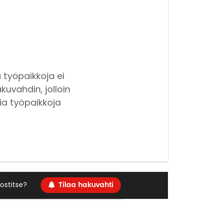
 työpaikkoja ei
kuvahdin, jolloin
ia työpaikkoja
Tilaa hakuvahti
ostitse?