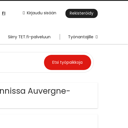
FI
Kirjaudu sisään
Rekisteröidy
Siirry TET.fi-palveluun
Työnantajille
ainnissa Auvergne-