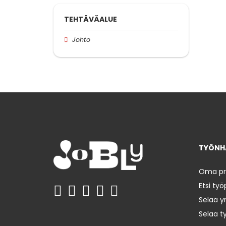
TEHTÄVÄALUE
Johto
TYÖNHA
Oma prof
Etsi työ
Selaa yr
Selaa t