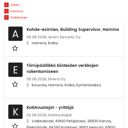
Johto
Hamina
Vakituinen
Kohde-esimies, Building Supervisor, Hamina
A
06.08.2026,
Avarn Security Oy
Hamina, Kotka
Tiimipäällikkö kiinteiden verkkojen
E
rakentamiseen
05.08.2026,
Elvera Oy
Kouvola, Hamina, Kotka, Kymenlaakso
KotiAvustajat - yrittäjä
K
02.08.2026,
KotiAvustajat
Valkeakoski, 41900 Petäjävesi, 39930 Karvia,
Pieksämäki, 64260 Kaskinen, 18150 Heinola, 61800