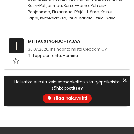
Keski-Pohjanmaa, Kanta-Häme, Pohjois-
Pohjanmaa, Pirkanmaa, Päijät-Häme, Kainuu,
Lappi, Kymenlaakso, Etelä-Karjala, Etelä-Savo
MITTAUSTYÖNJOHTAJAA
I
30.07.2026,
Insinööritoimisto Geocom Oy
Lappeenranta, Hamina
✕
Haluatko suosituksia samankaltaisista työpaikoista
sähköpostitse?
Tilaa hakuvahti