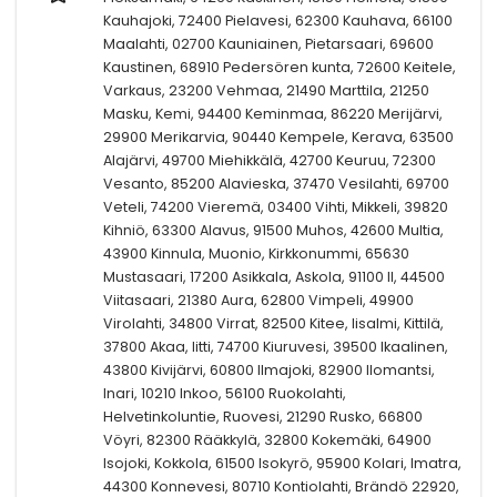
Kauhajoki, 72400 Pielavesi, 62300 Kauhava, 66100
Maalahti, 02700 Kauniainen, Pietarsaari, 69600
Kaustinen, 68910 Pedersören kunta, 72600 Keitele,
Varkaus, 23200 Vehmaa, 21490 Marttila, 21250
Masku, Kemi, 94400 Keminmaa, 86220 Merijärvi,
29900 Merikarvia, 90440 Kempele, Kerava, 63500
Alajärvi, 49700 Miehikkälä, 42700 Keuruu, 72300
Vesanto, 85200 Alavieska, 37470 Vesilahti, 69700
Veteli, 74200 Vieremä, 03400 Vihti, Mikkeli, 39820
Kihniö, 63300 Alavus, 91500 Muhos, 42600 Multia,
43900 Kinnula, Muonio, Kirkkonummi, 65630
Mustasaari, 17200 Asikkala, Askola, 91100 II, 44500
Viitasaari, 21380 Aura, 62800 Vimpeli, 49900
Virolahti, 34800 Virrat, 82500 Kitee, Iisalmi, Kittilä,
37800 Akaa, Iitti, 74700 Kiuruvesi, 39500 Ikaalinen,
43800 Kivijärvi, 60800 Ilmajoki, 82900 Ilomantsi,
Inari, 10210 Inkoo, 56100 Ruokolahti,
Helvetinkoluntie, Ruovesi, 21290 Rusko, 66800
Vöyri, 82300 Rääkkylä, 32800 Kokemäki, 64900
Isojoki, Kokkola, 61500 Isokyrö, 95900 Kolari, Imatra,
44300 Konnevesi, 80710 Kontiolahti, Brändö 22920,