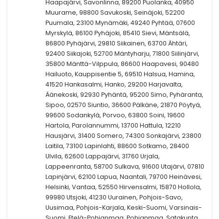
Haapajärvi, Savonlinna, 89200 Puolanka, 40950
Muurame, 98800 Savukoski, Seinäjoki, 52200
Puumala, 23100 Mynämäki, 49240 Pyhtää, 07600
Myrskylä, 86100 Pyhäjoki, 85410 Sievi, Mäntsälä,
86800 Pyhäjärvi, 29810 Siikainen, 63700 Ähtäri,
92400 Siikajoki, 52700 Mäntyharju, 71800 Siilinjärvi,
35800 Mänttä-Vilppula, 86600 Haapavesi, 90480
Hailuoto, Kauppisentie 5, 69510 Halsua, Hamina,
41520 Hankasalmi, Hanko, 29200 Harjavalta,
Äänekoski, 92930 Pyhäntä, 95200 Simo, Pyhäranta,
Sipoo, 02570 Siuntio, 36600 Pälkäne, 21870 Pöytyä,
99600 Sodankylä, Porvoo, 63800 Soini, 19600
Hartola, Parolannummi, 13700 Hattula, 12210
Hausjärvi, 31400 Somero, 74300 Sonkajärvi, 23800
Laitila, 73100 Lapinlahti, 88600 Sotkamo, 28400
Ulvila, 62600 Lappajärvi, 31760 Urjala,
Lappeenranta, 58700 Sulkava, 91600 Utajärvi, 07810
Lapinjärvi, 62100 Lapua, Naantali, 79700 Heinävesi,
Helsinki, Vantaa, 52550 Hirvensalmi, 15870 Hollola,
99980 Utsjoki, 41230 Uurainen, Pohjois-Savo,
Uusimaa, Pohjois-Karjala, Keski-Suomi, Varsinais-
Suomi, Etelä-Pohjanmaa, Pohjanmaa, Satakunta,