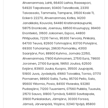
Ahvenanmaa, Lahti, 66400 Laihia, Raasepori,
54920 Taipalsaari, 93400 Taivalkoski, 23310
Taivassalo, Tammela, Tampere, 31500 Koski Tl,
Eckerö 22270, Ahvenanmaa, Kotka, 14200
Janakkala, Kouvola, 64480 Kristiinankaupunki,
58175 Enonkoski, Joensuu, 68500 Kruunupyy, 99400
Enontekiö, 31600 Jokioinen, Espoo, 44800
Pihtipudas, 72210 Tervo, 95300 Tervola, Pirkkala,
64700 Teuva, 82600 Tohmajärvi, 83700 Polvijärvi,
69300 Toholampi, 29630 Pomarkku, 43100
Saarijärvi, Pori, 88900 Kuhmo, Jomala 22150,
Ahvenanmaa, 17800 Kuhmoinen, 27510 Eura, 79600
Joroinen, 27100 Eurajoki, 19650 Joutsa, 62500
Evijärvi, 83900 Juuka, Kuopio, 35500 Juupajoki,
51900 Juva, Jyväskylä, 41660 Toivakka, Tornio, 07170
Pornainen, 98900 Salla, Turku, 95700 Pello, Salo,
95600 Ylitornio, Posio, 84100 Ylivieska, 93280
Pudasjärvi, 71200 Tuusniemi, 07560 Pukkila, Tuusula,
21570 Sauvo, 91800 Tyrnävä, 54800 Savitaipale,
31900 Punkalaidun, Jämijärvi, 30300 Forssa,
Jämsä, Järvenpää, Ylöjärvi, 32140 Ypäjä, 85800