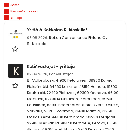
Johto
Keski-Pohjanmaa
Yrittäjä
Yrittäjä Kokkolan R-kioskille!
03.08.2026,
Reitan Convenience Finland Oy
Kokkola
KotiAvustajat - yrittäjä
K
02.08.2026,
KotiAvustajat
Valkeakoski, 41900 Petäjävesi, 39930 Karvia,
Pieksämäki, 64260 Kaskinen, 18150 Heinola, 61800
Kauhajoki, 72400 Pielavesi, 62300 Kauhava, 66100
Maalahti, 02700 Kauniainen, Pietarsaari, 69600
Kaustinen, 68910 Pedersören kunta, 72600 Keitele,
Varkaus, 23200 Vehmaa, 21490 Marttila, 21250
Masku, Kemi, 94400 Keminmaa, 86220 Merijärvi,
29900 Merikarvia, 90440 Kempele, Kerava, 63500
Alajärvi, 49700 Miehikkälä, 42700 Keuruu, 72300