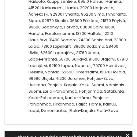
Hailuoto, Kauppisentie 5, 69510 Halsua, Hamina,
41520 Hankasalmi, Hanko, 29200 Harjavalta,
Äänekoski, 92930 Pyhäntä, 95200 Simo, Pyhäranta,
Sipoo, 02570 Siuntio, 36600 Pälkäne, 21870 Pöytyä,
99600 Sodankylä, Porvoo, 63800 Soini, 19600
Hartola, Parolannummi, 13700 Hattula, 12210
Hausjärvi, 31400 Somero, 74300 Sonkajärvi, 23800
Laitila, 73100 Lapinlahti, 88600 Sotkamo, 28400
Ulvila, 62600 Lappajärvi, 31760 Urjala,
Lappeenranta, 58700 Sulkava, 91600 Utajärvi, 07810
Lapinjärvi, 62100 Lapua, Naantali, 79700 Heinävesi,
Helsinki, Vantaa, 52550 Hirvensalmi, 15870 Hollola,
99980 Utsjoki, 41230 Uurainen, Pohjois-Savo,
Uusimaa, Pohjois-Karjala, Keski-Suomi, Varsinais-
Suomi, Etelä-Pohjanmaa, Pohjanmaa, Satakunta,
Keski-Pohjanmaa, Kanta-Häme, Pohjois-
Pohjanmaa, Pirkanmaa, Päijät-Häme, Kainuu,
Lappi, Kymenlaakso, Etelä-Karjala, Etelä-Savo
✕