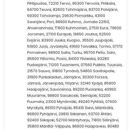
Pihtipudas, 72210 Tervo, 95300 Tervola, Pirkkala,
64700 Teuva, 82600 Tohmajärvi, 83700 Polvijärvi,
69300 Toholampi, 29630 Pomarkku, 43100
Saarijärvi, Pori, 88900 Kuhmo, Jomala 22150,
Ahvenanmaa, 17800 Kuhmoinen, 27510 Eura, 79600
Joroinen, 27100 Eurajoki, 19650 Joutsa, 62500
Evijärvi, 83900 Juuka, Kuopio, 35500 Juupajoki,
51900 Juva, Jyväskylä, 41660 Toivakka, Tornio, 07170
Pornainen, 98900 Salla, Turku, 95700 Pello, Salo,
95600 Ylitornio, Posio, 84100 Ylivieska, 93280
Pudasjärvi, 71200 Tuusniemi, 07560 Pukkila, Tuusula,
21570 Sauvo, 91800 Tyrnävä, 54800 Savitaipale,
31900 Punkalaidun, Jämijärvi, 30300 Forssa,
Jämsä, Järvenpää, Ylöjärvi, 32140 Ypäjä, 85800
Haapajärvi, Savonlinna, 89200 Puolanka, 40950
Muurame, 98800 Savukoski, Seinäjoki, 52200
Puumala, 23100 Mynämäki, 49240 Pyhtää, 07600
Myrskylä, 86100 Pyhäjoki, 85410 Sievi, Mäntsälä,
86800 Pyhäjärvi, 29810 Siikainen, 63700 Ähtäri,
92400 Siikajoki, 52700 Mäntyharju, 71800 Siilinjärvi,
35800 Mänttä-Vilppula, 86600 Haapavesi, 90480