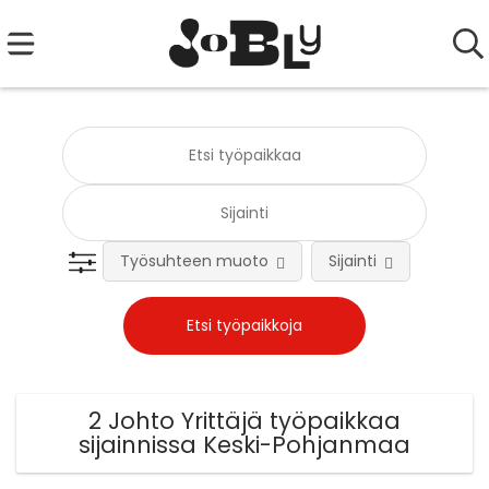
Työsuhteen muoto
Sijainti
Tehtä
2 Johto Yrittäjä työpaikkaa
sijainnissa Keski-Pohjanmaa