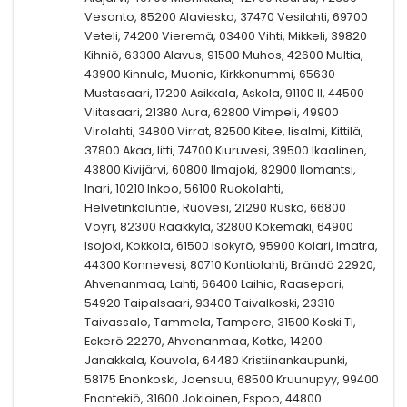
Vesanto, 85200 Alavieska, 37470 Vesilahti, 69700
Veteli, 74200 Vieremä, 03400 Vihti, Mikkeli, 39820
Kihniö, 63300 Alavus, 91500 Muhos, 42600 Multia,
43900 Kinnula, Muonio, Kirkkonummi, 65630
Mustasaari, 17200 Asikkala, Askola, 91100 II, 44500
Viitasaari, 21380 Aura, 62800 Vimpeli, 49900
Virolahti, 34800 Virrat, 82500 Kitee, Iisalmi, Kittilä,
37800 Akaa, Iitti, 74700 Kiuruvesi, 39500 Ikaalinen,
43800 Kivijärvi, 60800 Ilmajoki, 82900 Ilomantsi,
Inari, 10210 Inkoo, 56100 Ruokolahti,
Helvetinkoluntie, Ruovesi, 21290 Rusko, 66800
Vöyri, 82300 Rääkkylä, 32800 Kokemäki, 64900
Isojoki, Kokkola, 61500 Isokyrö, 95900 Kolari, Imatra,
44300 Konnevesi, 80710 Kontiolahti, Brändö 22920,
Ahvenanmaa, Lahti, 66400 Laihia, Raasepori,
54920 Taipalsaari, 93400 Taivalkoski, 23310
Taivassalo, Tammela, Tampere, 31500 Koski Tl,
Eckerö 22270, Ahvenanmaa, Kotka, 14200
Janakkala, Kouvola, 64480 Kristiinankaupunki,
58175 Enonkoski, Joensuu, 68500 Kruunupyy, 99400
Enontekiö, 31600 Jokioinen, Espoo, 44800