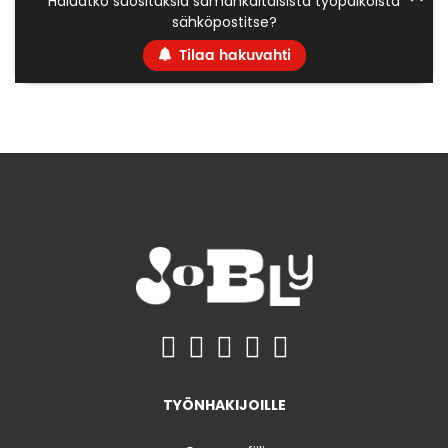
Haluatko suosituksia samankaltaisista työpaikoista
sähköpostitse?
Tilaa hakuvahti
TYÖNHAKIJOILLE