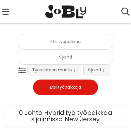
Työsuhteen muoto
Sijainti
Tehtä
0 Johto Hybridityö työpaikkaa
sijainnissa New Jersey