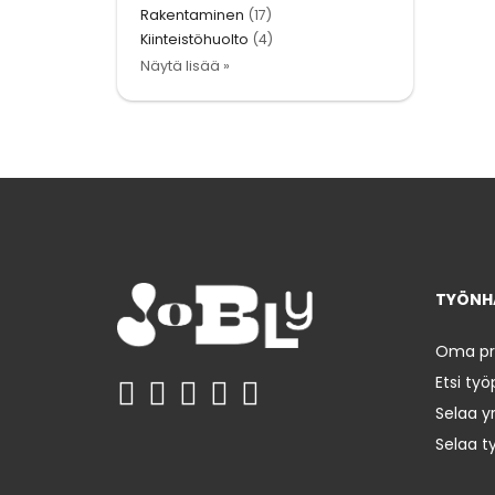
Rakentaminen
(17)
Kiinteistöhuolto
(4)
Näytä lisää »
TYÖNHA
Oma prof
Etsi työ
Selaa yr
Selaa t