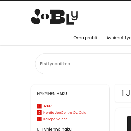
Oma profiili
Avoimet työ
1 
NYKYINEN HAKU
Johto
Nordic JobCentre Oy, Oulu
Kokopäiväinen
Tyhjennä haku