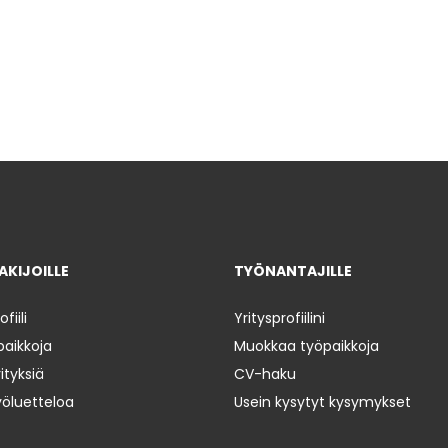
KIJOILLE
TYÖNANTAJILLE
iili
Yritysprofiilini
paikkoja
Muokkaa työpaikkoja
ityksiä
CV-haku
yöluetteloa
Usein kysytyt kysymykset