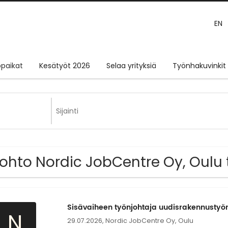
EN
paikat
Kesätyöt 2026
Selaa yrityksiä
Työnhakuvinkit
Johto Nordic JobCentre Oy, Oulu
Sisävaiheen työnjohtaja uudisrakennustyö
N
29.07.2026,
Nordic JobCentre Oy, Oulu