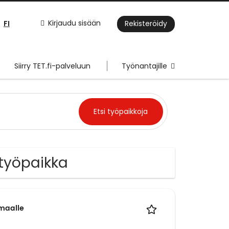
FI
Kirjaudu sisään
Rekisteröidy
Siirry TET.fi-palveluun
Työnantajille
 työpaikka
maalle