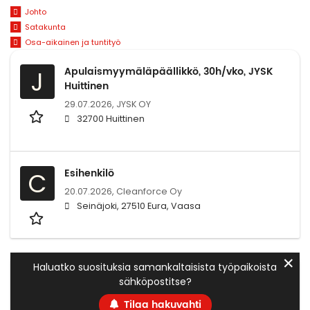
Johto
Satakunta
Osa-aikainen ja tuntityö
Apulaismyymäläpäällikkö, 30h/vko, JYSK
J
Huittinen
29.07.2026,
JYSK OY
32700 Huittinen
Esihenkilö
C
20.07.2026,
Cleanforce Oy
Seinäjoki, 27510 Eura, Vaasa
✕
Haluatko suosituksia samankaltaisista työpaikoista
sähköpostitse?
Tilaa hakuvahti