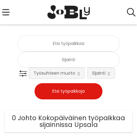
Työsuhteen muoto
Sijainti
Tehtä
0 Johto Kokopäiväinen työpaikkaa
sijainnissa Upsala