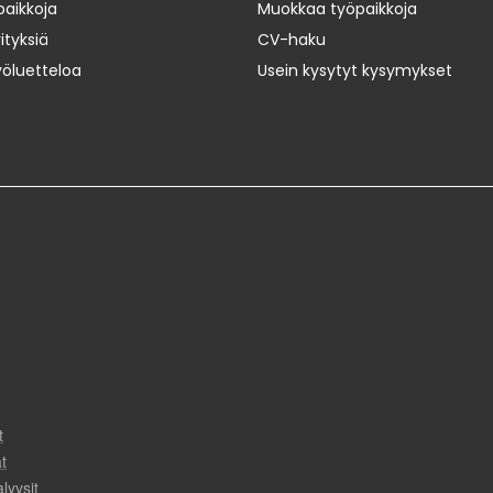
paikkoja
Muokkaa työpaikkoja
ityksiä
CV-haku
yöluetteloa
Usein kysytyt kysymykset