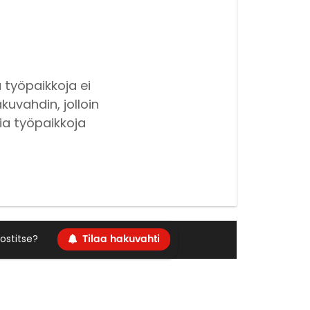
 työpaikkoja ei
kuvahdin, jolloin
ia työpaikkoja
Tilaa hakuvahti
ostitse?