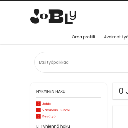
Oma profiili
Avoimet työ
0 
NYKYINEN HAKU
Johto
Varsinais-Suomi
Kesätyö
Tyhjennä haku