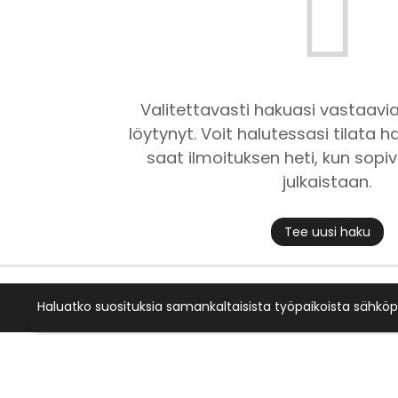
Valitettavasti hakuasi vastaavia
löytynyt. Voit halutessasi tilata ha
saat ilmoituksen heti, kun sopiv
julkaistaan.
Tee uusi haku
Haluatko suosituksia samankaltaisista työpaikoista sähköp