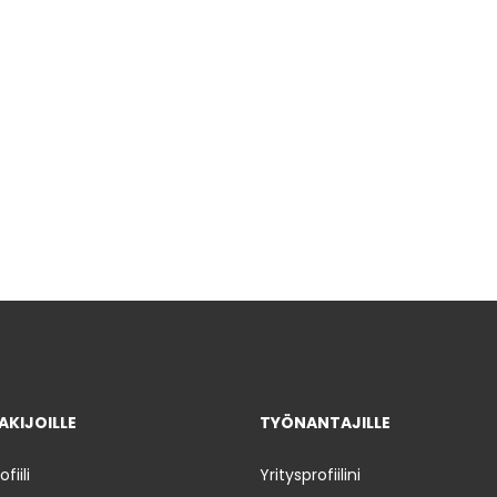
KIJOILLE
TYÖNANTAJILLE
iili
Yritysprofiilini