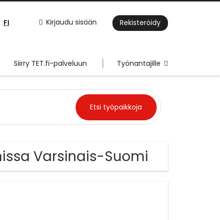
FI
Kirjaudu sisään
Rekisteröidy
Siirry TET.fi-palveluun
Työnantajille
nissa Varsinais-Suomi