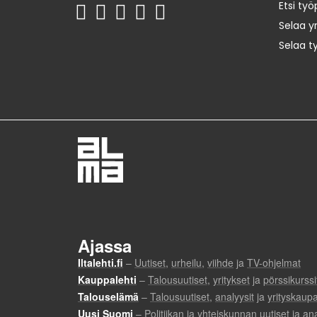
Etsi työ
Selaa yr
Selaa t