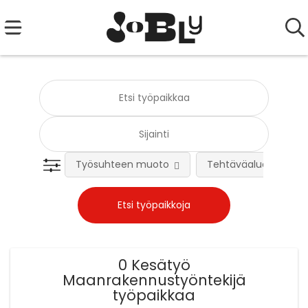
Työsuhteen muoto
Tehtäväalue
0 Kesätyö
Maanrakennustyöntekijä
työpaikkaa