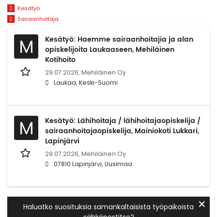
Kesätyö
Sairaanhoitaja
Kesätyö: Haemme sairaanhoitajia ja alan
M
opiskelijoita Laukaaseen, Mehiläinen
Kotihoito
29.07.2026,
Mehiläinen Oy
Laukaa, Keski-Suomi
Kesätyö: Lähihoitaja / lähihoitajaopiskelija /
M
sairaanhoitajaopiskelija, Mainiokoti Lukkari,
Lapinjärvi
29.07.2026,
Mehiläinen Oy
07810 Lapinjärvi, Uusimaa
✕
Haluatko suosituksia samankaltaisista työpaikoista