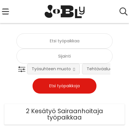
Työsuhteen muoto
Tehtäväalue
2 Kesätyö Sairaanhoitaja
työpaikkaa