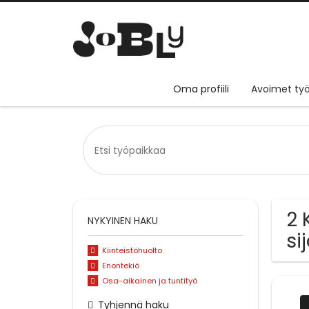
Oma profiili
Avoimet työ
2 
NYKYINEN HAKU
si
Kiinteistöhuolto
Enontekiö
Osa-aikainen ja tuntityö
Tyhjennä haku