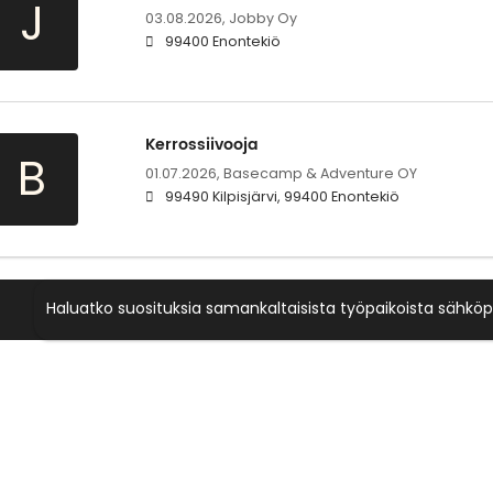
J
03.08.2026,
Jobby Oy
99400 Enontekiö
Kerrossiivooja
B
01.07.2026,
Basecamp & Adventure OY
99490 Kilpisjärvi, 99400 Enontekiö
Haluatko suosituksia samankaltaisista työpaikoista sähköp