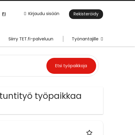
FI
Kirjaudu sisään
Rekisteröidy
Siirry TET.fi-palveluun
Työnantajille
 tuntityö työpaikkaa