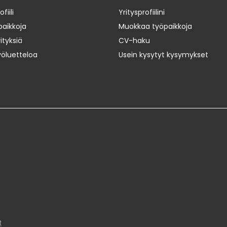
iili
Yritysprofiilini
paikkoja
Muokkaa työpaikkoja
ityksiä
CV-haku
yöluetteloa
Usein kysytyt kysymykset