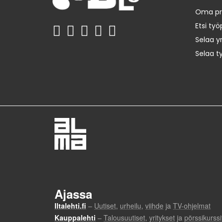
Oma prof
Etsi työ
Selaa yr
Selaa t