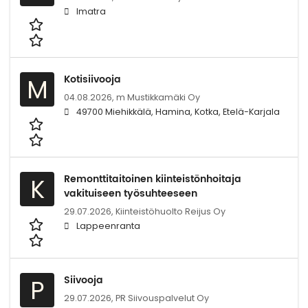
Imatra
Kotisiivooja
M
04.08.2026,
m Mustikkamäki Oy
49700 Miehikkälä, Hamina, Kotka, Etelä-Karjala
Remonttitaitoinen kiinteistönhoitaja
K
vakituiseen työsuhteeseen
29.07.2026,
Kiinteistöhuolto Reijus Oy
Lappeenranta
Siivooja
P
29.07.2026,
PR Siivouspalvelut Oy