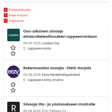
Kiinteistöhuolto
Etelä-Karjala
Vakituinen
Osa-aikainen siivooja
elintarviketeollisuuteen Lappeenrantaan
06.08.2026,
Luotea Oyj
Lappeenranta
Rakennusalan osaajia -Etelä-Karjala
06.08.2026,
Eezy Henkilöstöpalvelut
Lappeenranta, Imatra
Siivooja ilta- ja yösiivoukseen Imatralle
R
06.08.2026,
RTK-Palvelu Oy