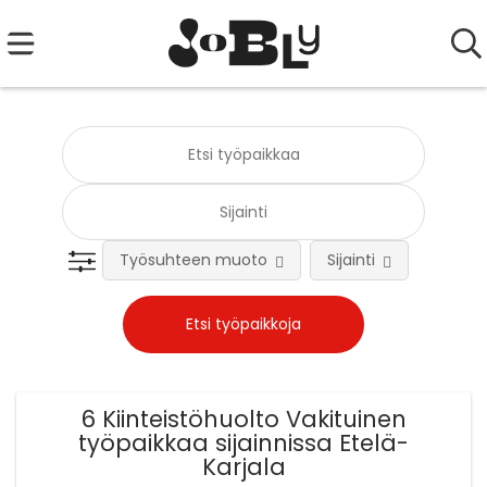
Työsuhteen muoto
Sijainti
Tehtä
6 Kiinteistöhuolto Vakituinen
työpaikkaa sijainnissa Etelä-
Karjala