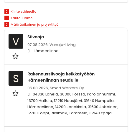
Kiinteistöhuolto
Kanta-Häme
Määräaikainen ja projektityö
Siivooja
V
07.08.2026,
Vanaja-Living
Hämeenlinna
Rakennussiivooja keikkatyöhön
S
Hämeenlinnan seudulle
05.08.2026,
Smart Workers Oy
04330 Lahela, 30300 Forssa, Parolannummi,
13700 Hattula, 12210 Hausjärvi, 31640 Humppila,
Hämeenlinna, 14200 Janakkala, 31600 Jokioinen,
12700 Loppi, Riihimäki, Tammela, 32140 Ypäjä