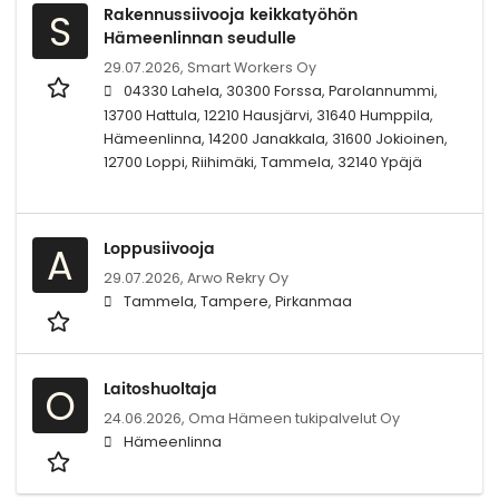
Rakennussiivooja keikkatyöhön
S
Hämeenlinnan seudulle
29.07.2026,
Smart Workers Oy
04330 Lahela, 30300 Forssa, Parolannummi,
13700 Hattula, 12210 Hausjärvi, 31640 Humppila,
Hämeenlinna, 14200 Janakkala, 31600 Jokioinen,
12700 Loppi, Riihimäki, Tammela, 32140 Ypäjä
Loppusiivooja
A
29.07.2026,
Arwo Rekry Oy
Tammela, Tampere, Pirkanmaa
Laitoshuoltaja
O
24.06.2026,
Oma Hämeen tukipalvelut Oy
Hämeenlinna