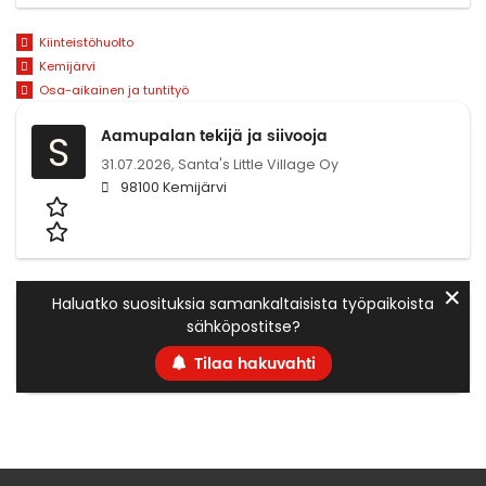
Kiinteistöhuolto
Kemijärvi
Osa-aikainen ja tuntityö
Aamupalan tekijä ja siivooja
S
31.07.2026,
Santa's Little Village Oy
98100 Kemijärvi
✕
Haluatko suosituksia samankaltaisista työpaikoista
sähköpostitse?
Tilaa hakuvahti