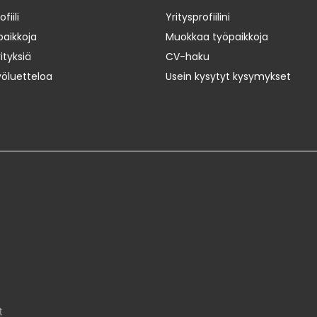
iili
Yritysprofiilini
paikkoja
Muokkaa työpaikkoja
ityksiä
CV-haku
yöluetteloa
Usein kysytyt kysymykset