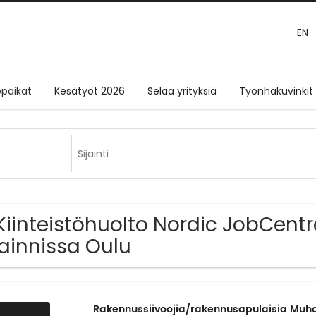
EN
paikat
Kesätyöt 2026
Selaa yrityksiä
Työnhakuvinkit
Kiinteistöhuolto Nordic JobCent
jainnissa Oulu
Rakennussiivoojia/rakennusapulaisia Muho