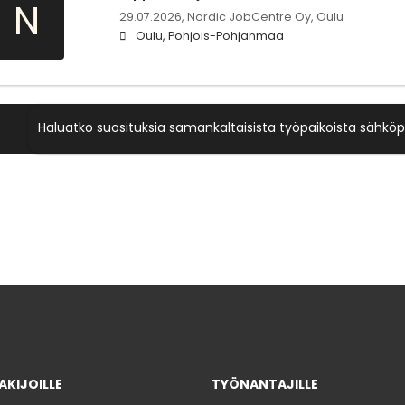
N
29.07.2026,
Nordic JobCentre Oy, Oulu
Oulu, Pohjois-Pohjanmaa
Haluatko suosituksia samankaltaisista työpaikoista sähköp
KIJOILLE
TYÖNANTAJILLE