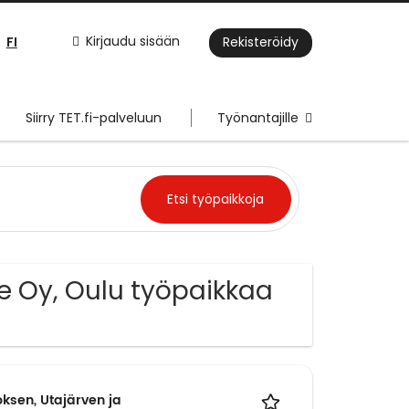
FI
Kirjaudu sisään
Rekisteröidy
Siirry TET.fi-palveluun
Työnantajille
re Oy, Oulu työpaikkaa
ksen, Utajärven ja