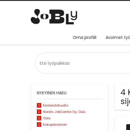
Oma profiili
Avoimet työ
4 
NYKYINEN HAKU
si
Kiinteistöhuolto
Nordic JobCentre Oy, Oulu
Oulu
Kokopäiväinen