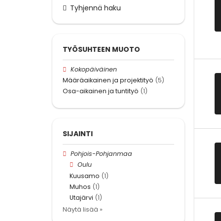
Tyhjennä haku
TYÖSUHTEEN MUOTO
Kokopäiväinen
Määräaikainen ja projektityö
(5)
Osa-aikainen ja tuntityö
(1)
SIJAINTI
Pohjois-Pohjanmaa
Oulu
Kuusamo
(1)
Muhos
(1)
Utajärvi
(1)
Näytä lisää »