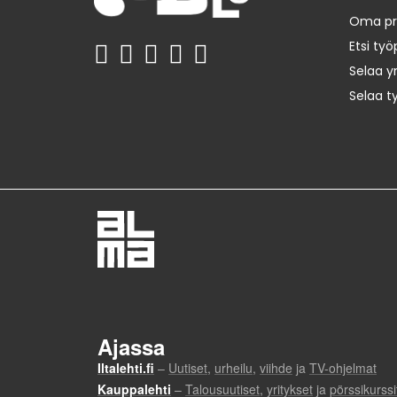
Oma prof
Etsi työ
Selaa yr
Selaa t