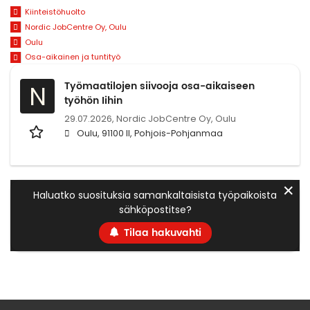
Kiinteistöhuolto
Nordic JobCentre Oy, Oulu
Oulu
Osa-aikainen ja tuntityö
Työmaatilojen siivooja osa-aikaiseen
N
työhön Iihin
29.07.2026,
Nordic JobCentre Oy, Oulu
Oulu, 91100 II, Pohjois-Pohjanmaa
✕
Haluatko suosituksia samankaltaisista työpaikoista
sähköpostitse?
Tilaa hakuvahti