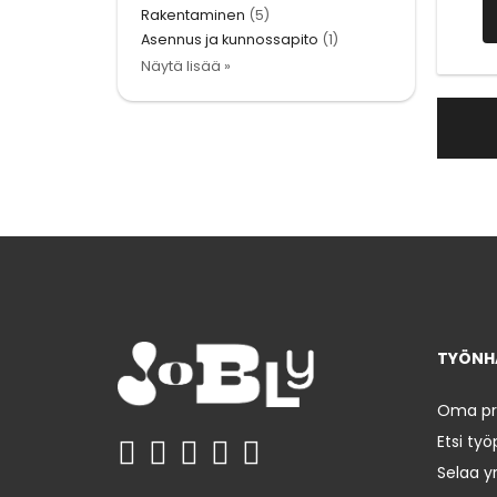
Rakentaminen
(5)
Asennus ja kunnossapito
(1)
Näytä lisää »
TYÖNHA
Oma prof
Etsi työ
Selaa yr