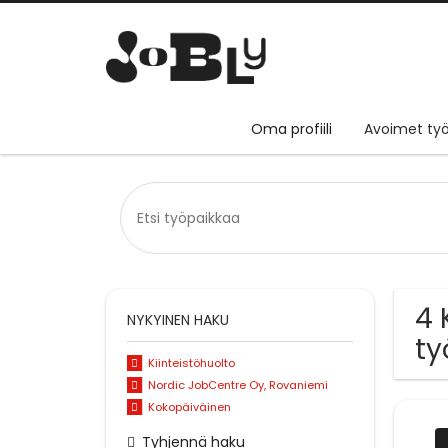
Oma profiili
Avoimet työ
4 
NYKYINEN HAKU
ty
Kiinteistöhuolto
Nordic JobCentre Oy, Rovaniemi
Kokopäiväinen
Tyhjennä haku