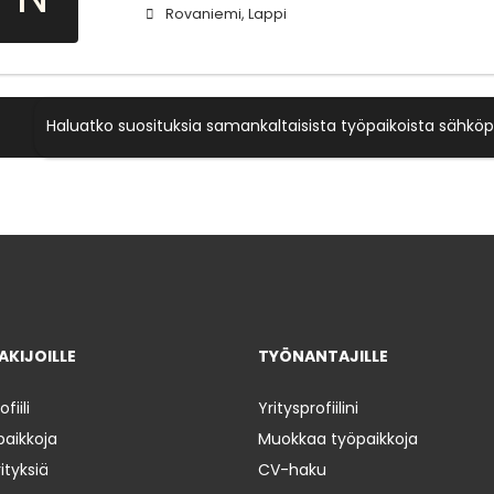
Rovaniemi, Lappi
Haluatko suosituksia samankaltaisista työpaikoista sähköp
KIJOILLE
TYÖNANTAJILLE
iili
Yritysprofiilini
paikkoja
Muokkaa työpaikkoja
ityksiä
CV-haku