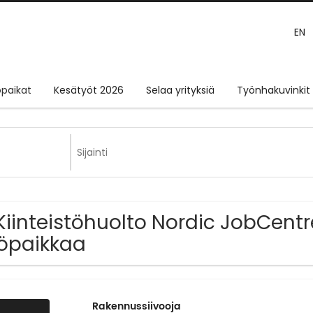
EN
paikat
Kesätyöt 2026
Selaa yrityksiä
Työnhakuvinkit
Kiinteistöhuolto Nordic JobCent
öpaikkaa
Rakennussiivooja