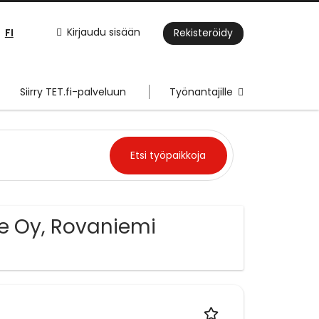
FI
Kirjaudu sisään
Rekisteröidy
Siirry TET.fi-palveluun
Työnantajille
re Oy, Rovaniemi