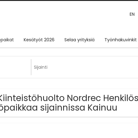
EN
paikat
Kesätyöt 2026
Selaa yrityksiä
Työnhakuvinkit
Kiinteistöhuolto Nordrec Henkilö
öpaikkaa sijainnissa Kainuu