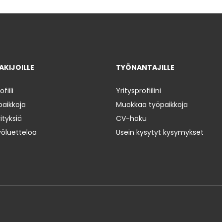
KIJOILLE
TYÖNANTAJILLE
iili
Yritysprofiilini
paikkoja
Muokkaa työpaikkoja
ityksiä
CV-haku
yöluetteloa
Usein kysytyt kysymykset