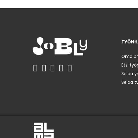
TYÖNHA
Oma prof
Etsi työ
Selaa yr
Selaa t