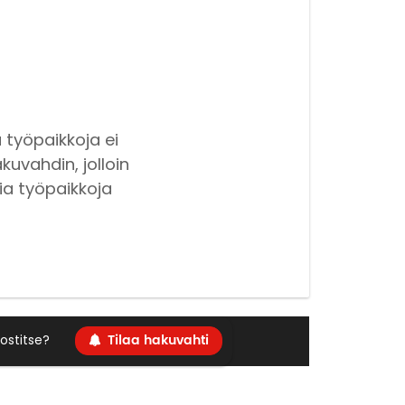
 työpaikkoja ei
kuvahdin, jolloin
ia työpaikkoja
Tilaa hakuvahti
ostitse?