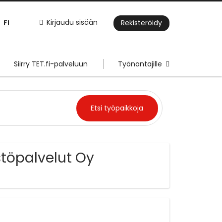
FI
Kirjaudu sisään
Rekisteröidy
Siirry TET.fi-palveluun
Työnantajille
stöpalvelut Oy