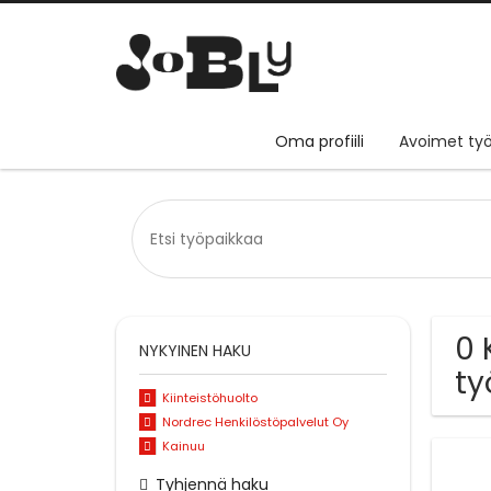
Oma profiili
Avoimet työ
0 
NYKYINEN HAKU
ty
Kiinteistöhuolto
Nordrec Henkilöstöpalvelut Oy
Kainuu
Tyhjennä haku