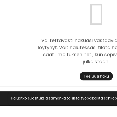
Valitettavasti hakuasi vastaavia
löytynyt. Voit halutessasi tilata ha
saat ilmoituksen heti, kun sopiv
julkaistaan.
Tee uusi haku
Haluatko suosituksia samankaltaisista työpaikoista sähköp