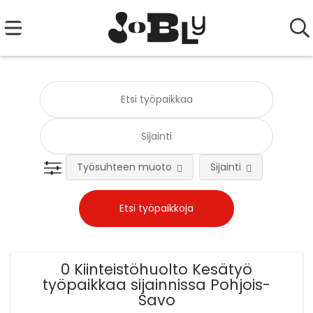
Työsuhteen muoto
Sijainti
Tehtä
0 Kiinteistöhuolto Kesätyö
työpaikkaa sijainnissa Pohjois-
Savo