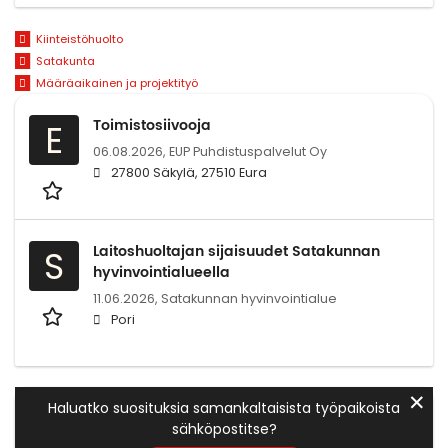
Kiinteistöhuolto
Satakunta
Määräaikainen ja projektityö
Toimistosiivooja
E
06.08.2026,
EUP Puhdistuspalvelut Oy
27800 Säkylä, 27510 Eura
Laitoshuoltajan sijaisuudet Satakunnan
S
hyvinvointialueella
11.06.2026,
Satakunnan hyvinvointialue
Pori
✕
Haluatko suosituksia samankaltaisista työpaikoista
sähköpostitse?