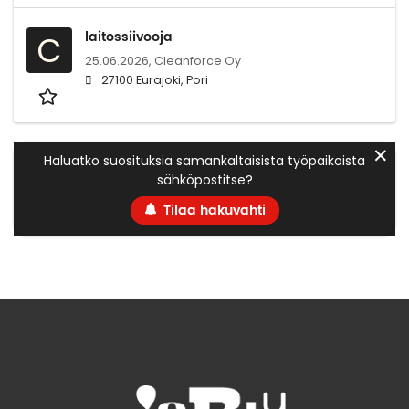
laitossiivooja
C
25.06.2026,
Cleanforce Oy
27100 Eurajoki, Pori
✕
Haluatko suosituksia samankaltaisista työpaikoista
sähköpostitse?
Tilaa hakuvahti