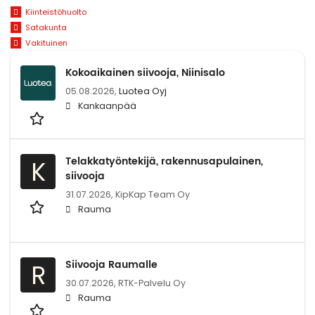
Kiinteistöhuolto
Satakunta
Vakituinen
Kokoaikainen siivooja, Niinisalo
05.08.2026,
Luotea Oyj
Kankaanpää
Telakkatyöntekijä, rakennusapulainen,
K
siivooja
31.07.2026,
KipKap Team Oy
Rauma
Siivooja Raumalle
R
30.07.2026,
RTK-Palvelu Oy
Rauma