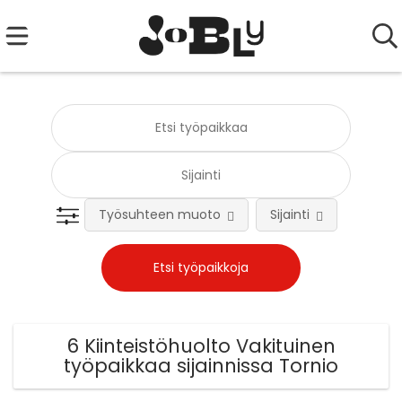
Työsuhteen muoto
Sijainti
Tehtä
6 Kiinteistöhuolto Vakituinen
työpaikkaa sijainnissa Tornio