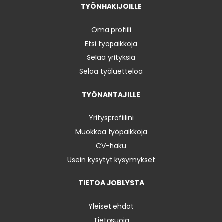
TYÖNHAKIJOILLE
Oma profiili
Etsi työpaikkoja
Selaa yrityksiä
Selaa työluetteloa
TYÖNANTAJILLE
Yritysprofiilini
Muokkaa työpaikkoja
CV-haku
Usein kysytyt kysymykset
TIETOA JOBLYSTA
Yleiset ehdot
Tietosuoja