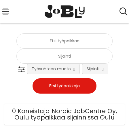
Työsuhteen muoto
Sijainti
Tehtä
0 Koneistaja Nordic JobCentre Oy,
Oulu työpaikkaa sijainnissa Oulu