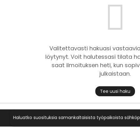
Valitettavasti hakuasi vastaavia
löytynyt. Voit halutessasi tilata ha
saat ilmoituksen heti, kun sopiv
julkaistaan.
Tee uusi haku
Haluatko suosituksia samankaltaisista työpaikoista sähköp