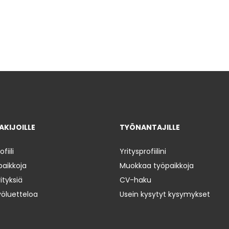
KIJOILLE
TYÖNANTAJILLE
iili
Yritysprofiilini
paikkoja
Muokkaa työpaikkoja
ityksiä
CV-haku
yöluetteloa
Usein kysytyt kysymykset