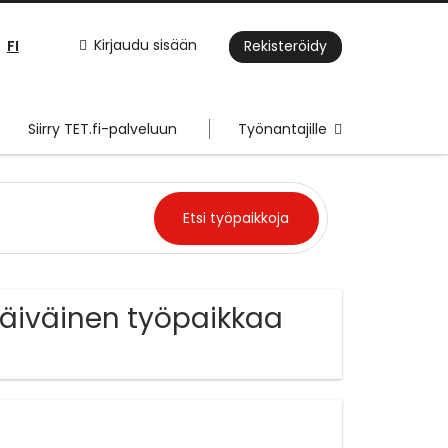
FI
Kirjaudu sisään
Rekisteröidy
Siirry TET.fi-palveluun
Työnantajille
päiväinen työpaikkaa