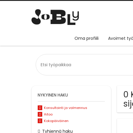
Oma profiili
Avoimet työ
0 
NYKYINEN HAKU
si
Konsultointi ja valmennus
Aitoo
Kokopäiväinen
Tyhjennä haku