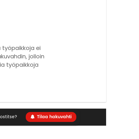
 työpaikkoja ei
kuvahdin, jolloin
ia työpaikkoja
Tilaa hakuvahti
ostitse?