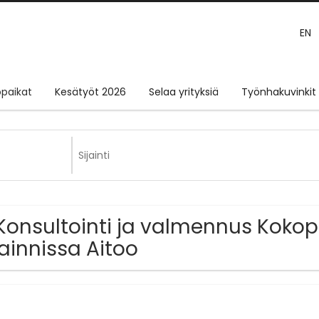
EN
paikat
Kesätyöt 2026
Selaa yrityksiä
Työnhakuvinkit
Konsultointi ja valmennus Koko
jainnissa Aitoo