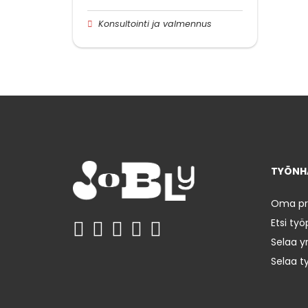
Konsultointi ja valmennus
TYÖNHA
Oma prof
Etsi työ
Selaa yr
Selaa t