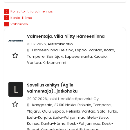
Konsultointi ja valmennus
Kanta-Häme
Vakituinen
Valmentaja, Villa Niitty Hämeenlinna
31.07.2026,
Autismisäätiö
Hämeenlinna, Helsinki, Espoo, Vantaa, Kotka,
Tampere, Seinäjoki, Lappeenranta, Kuopio,
Vantaa, Kirkkonummi
Sovelluskehitys (Agile
L
valmentaja)_jatkohaku
29.07.2026,
Lokki Henkilöstöpalvelut Oy
Kangasala, 37100 Nokia, Pirkkala, Tampere,
Ylöjärvi, Oulu, Espoo, Helsinki, Vantaa, Salo, Turku,
Etelä-Karjala, Etelä-Pohjanmaa, Etelä-Savo,
Kainuu, Kanta-Häme, Keski-Pohjanmaa, Keski-
Suomi, Kymenlaakso, Lappi, Pirkanmaa,