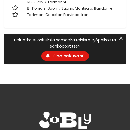
14.07.2026,
Tokmanni
Pohjois-Suomi, Suomi, Mäntsälä, Bandar-e
Torkman, Golestan Province, Iran
✕
Haluatko suosituksia samankaltaisista työpaikoista
sähköpostitse?
Tilaa hakuvahti