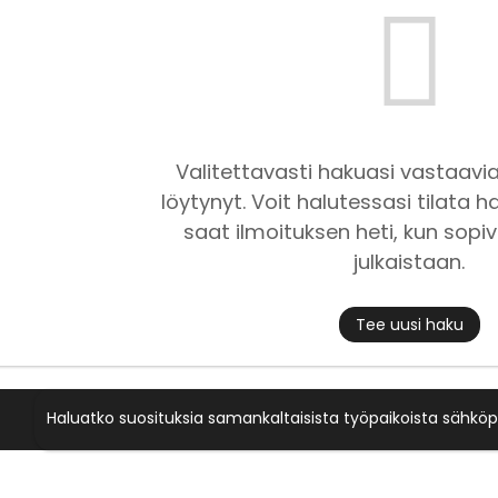
Valitettavasti hakuasi vastaavia
löytynyt. Voit halutessasi tilata ha
saat ilmoituksen heti, kun sopiv
julkaistaan.
Tee uusi haku
Haluatko suosituksia samankaltaisista työpaikoista sähköp