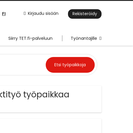
FI
Kirjaudu sisään
Rekisteröidy
Siirry TET.fi-palveluun
Työnantajille
ktityö työpaikkaa