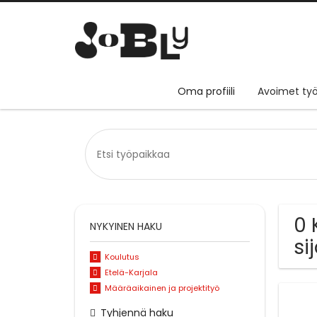
Oma profiili
Avoimet työ
0 
NYKYINEN HAKU
si
Koulutus
Etelä-Karjala
Määräaikainen ja projektityö
Tyhjennä haku