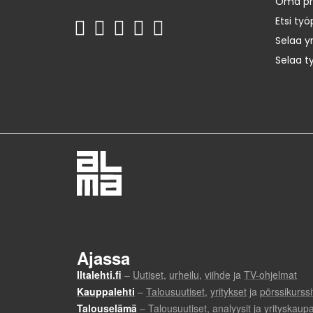
Oma prof
Etsi työ
Selaa yr
Selaa t