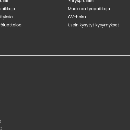
iili
Yritysprofiilini
paikkoja
Muokkaa työpaikkoja
ityksiä
CV-haku
yöluetteloa
Usein kysytyt kysymykset