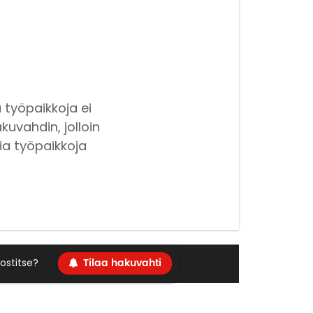
 työpaikkoja ei
kuvahdin, jolloin
ia työpaikkoja
Tilaa hakuvahti
ostitse?