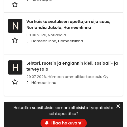
Varhaiskasvatuksen opettajan sijaisuus,
N
Norlandia Jukola, Hämeenlinna
03.08.2026,
Norlandia
Hämeenlinna, Hämeenlinna
Lehtori, ruotsin ja englannin kieli, sosiaali- ja
H
terveysala
29.07.2026,
Hämeen ammattikorkeakoulu Oy
Hämeenlinna
✕
Haluatko suosituksia samankaltaisista työpaikoista
sähköpostitse?
Tilaa hakuvahti