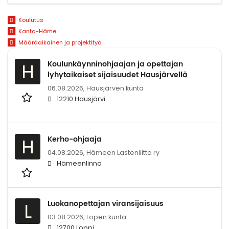
Koulutus
Kanta-Häme
Määräaikainen ja projektityö
Koulunkäynninohjaajan ja opettajan
H
lyhytaikaiset sijaisuudet Hausjärvellä
06.08.2026,
Hausjärven kunta
12210 Hausjärvi
Kerho-ohjaaja
H
04.08.2026,
Hämeen Lastenliitto ry
Hämeenlinna
Luokanopettajan viransijaisuus
L
03.08.2026,
Lopen kunta
12700 Loppi