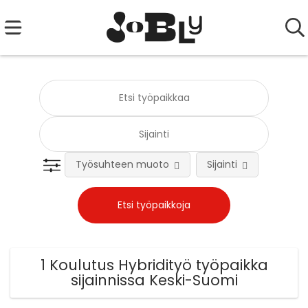
Työsuhteen muoto
Sijainti
Tehtä
1 Koulutus Hybridityö työpaikka
sijainnissa Keski-Suomi