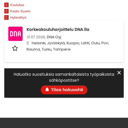
Koulutus
Keski-Suomi
Hybridityö
Korkeakouluharjoittelu DNA:lla
31.07.2026,
DNA Oyj
Helsinki, Jyväskylä, Kuopio, Lahti, Oulu, Pori,
Rauma, Turku, Tampere
✕
Haluatko suosituksia samankaltaisista työpaikoista
sähköpostitse?
Tilaa hakuvahti