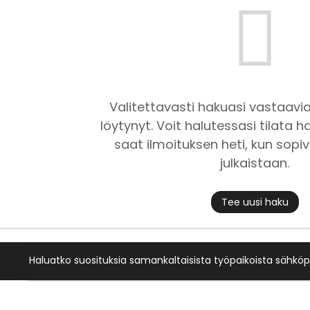
Valitettavasti hakuasi vastaavia
löytynyt. Voit halutessasi tilata ha
saat ilmoituksen heti, kun sopiv
julkaistaan.
Tee uusi haku
Haluatko suosituksia samankaltaisista työpaikoista sähköp