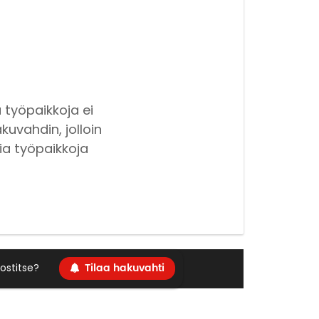
 työpaikkoja ei
kuvahdin, jolloin
ia työpaikkoja
Tilaa hakuvahti
ostitse?