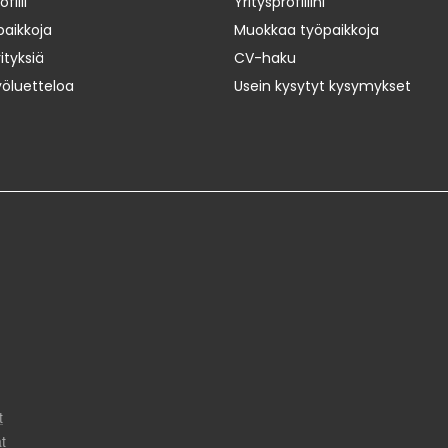
iili
Yritysprofiilini
paikkoja
Muokkaa työpaikkoja
ityksiä
CV-haku
yöluetteloa
Usein kysytyt kysymykset