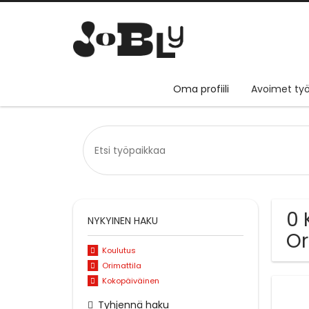
Oma profiili
Avoimet työ
0 
NYKYINEN HAKU
Or
Koulutus
Orimattila
Kokopäiväinen
Tyhjennä haku