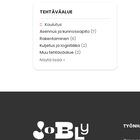
TEHTÄVÄALUE
Koulutus
Asennus ja kunnossapito
(7)
Rakentaminen
(6)
Kuljetus ja logistiikka
(2)
Muu tehtäväalue
(2)
Näytä lisää »
TYÖNHA