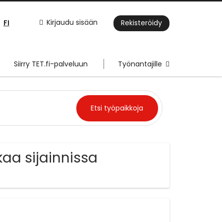
FI
Kirjaudu sisään
Rekisteröidy
Siirry TET.fi-palveluun
Työnantajille
aa sijainnissa