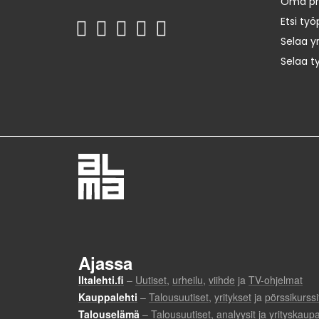
Oma prof
Etsi työ
Selaa yr
Selaa t