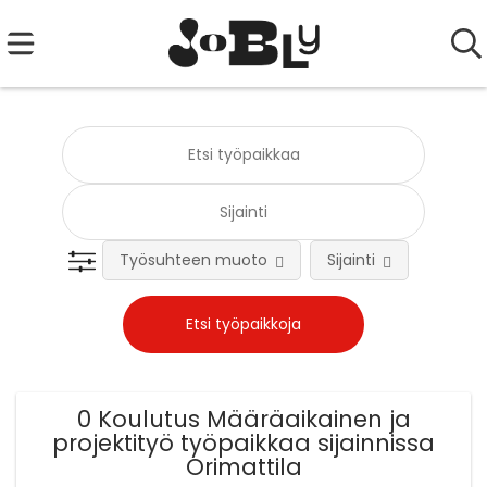
Työsuhteen muoto
Sijainti
Tehtä
0 Koulutus Määräaikainen ja
projektityö työpaikkaa sijainnissa
Orimattila