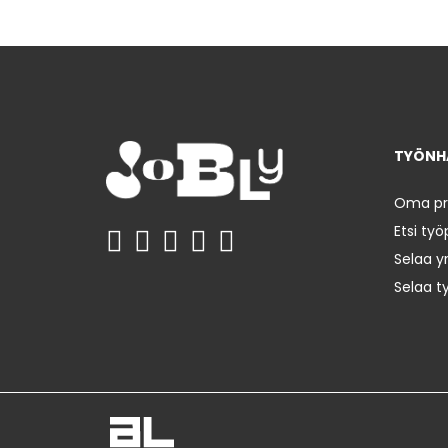
TYÖNHA
Oma prof
Etsi työ
Selaa yr
Selaa t