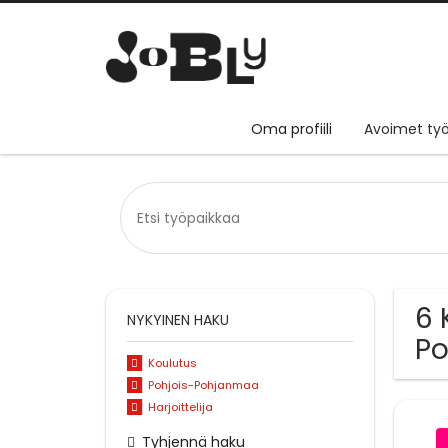
Oma profiili
Avoimet työ
6 
NYKYINEN HAKU
P
Koulutus
Pohjois-Pohjanmaa
Harjoittelija
Tyhjennä haku