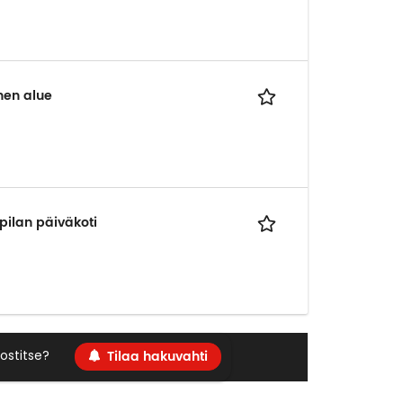
nen alue
pilan päiväkoti
Tilaa hakuvahti
ostitse?