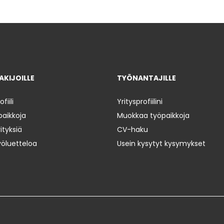
KIJOILLE
TYÖNANTAJILLE
iili
Yritysprofiilini
paikkoja
Muokkaa työpaikkoja
ityksiä
CV-haku
yöluetteloa
Usein kysytyt kysymykset