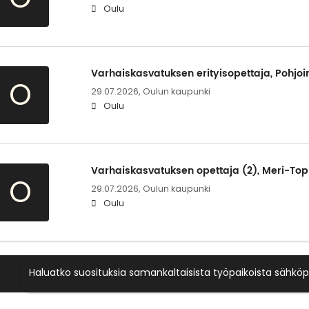
Oulu
Varhaiskasvatuksen erityisopettaja, Pohjoi
O
29.07.2026,
Oulun kaupunki
Oulu
Varhaiskasvatuksen opettaja (2), Meri-Top
O
29.07.2026,
Oulun kaupunki
Oulu
Haluatko suosituksia samankaltaisista työpaikoista sähköp