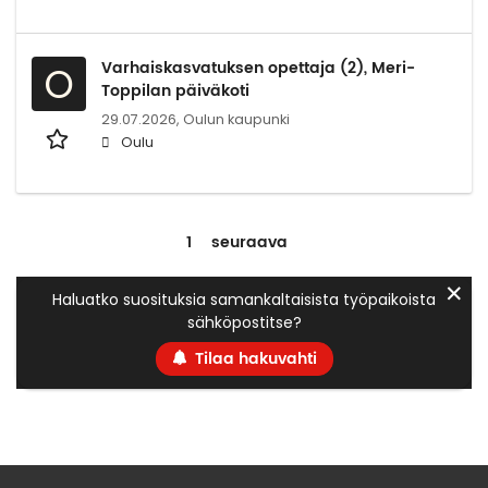
Varhaiskasvatuksen opettaja (2), Meri-
O
Toppilan päiväkoti
29.07.2026,
Oulun kaupunki
Oulu
1
seuraava
✕
Haluatko suosituksia samankaltaisista työpaikoista
sähköpostitse?
Tilaa hakuvahti