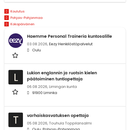
Koulutus
Pohjois-Pohjanmaa
Kokopäiväinen
Haemme Personal Traineria kuntosalille
03.08.2026,
Eezy Henkilöstöpalvelut
Oulu
Lukion englannin ja ruotsin kielen
L
päätoiminen tuntiopettaja
06.08.2026,
Limingan kunta
91900 Liminka
varhaiskasvatuksen opettaja
T
05.08.2026,
Touhula Toppilansalmi
Oulu, Pohjois-Pohjanmaa