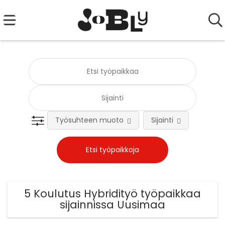
Työsuhteen muoto
Sijainti
Tehtä
5 Koulutus Hybridityö työpaikkaa
sijainnissa Uusimaa