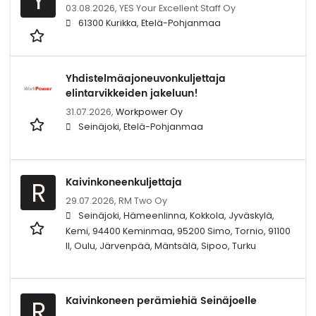
Y
03.08.2026,
YES Your Excellent Staff Oy
61300 Kurikka, Etelä-Pohjanmaa
Yhdistelmäajoneuvonkuljettaja
elintarvikkeiden jakeluun!
31.07.2026,
Workpower Oy
Seinäjoki, Etelä-Pohjanmaa
Kaivinkoneenkuljettaja
R
29.07.2026,
RM Two Oy
Seinäjoki, Hämeenlinna, Kokkola, Jyväskylä,
Kemi, 94400 Keminmaa, 95200 Simo, Tornio, 91100
II, Oulu, Järvenpää, Mäntsälä, Sipoo, Turku
Kaivinkoneen perämiehiä Seinäjoelle
R