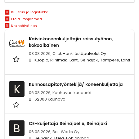
Kuljetus ja logistiikka
Etelä-Pohjanmaa
Kokopäiväinen
Kaivinkoneenkuljettajia reissutyöhön,
kokoaikainen
03.08.2026,
Click Henkilöstöpalvelut Oy
Kuopio, Riihimäki, Lahti, Seinäjoki, Tampere, Lahti
Kunnossapitotyöntekijä/ koneenkuljettaja
K
06.08.2026,
Kauhavan kaupunki
62300 Kauhava
CE-kuljettaja Seinäjoelle, Seinäjoki
B
06.08.2026,
Bolt.Works Oy
Seinäjoki, Etelä-Pohjanmaa