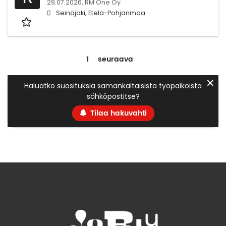
29.07.2026,
RM One Oy
Seinäjoki, Etelä-Pohjanmaa
1
seuraava
✕
Haluatko suosituksia samankaltaisista työpaikoista
sähköpostitse?
Tilaa hakuvahti