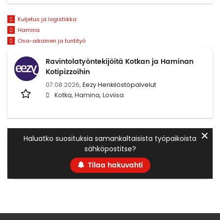
Kuljetus ja logistiikka
Hamina
Osa-aikainen ja tuntityö
Ravintolatyöntekijöitä Kotkan ja Haminan
Kotipizzoihin
07.08.2026,
Eezy Henkilöstöpalvelut
Kotka, Hamina, Loviisa
✕
Haluatko suosituksia samankaltaisista työpaikoista
sähköpostitse?
Tilaa hakuvahti