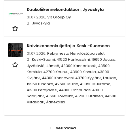
Kaukoliikennekonduktööri, Jyväskylä
31.07.2026,
VR Group Oy
Jyväskylä
Kaivinkoneenkuljettajia Keski-Suomeen
31.07.2026,
Rekrymesta Henkilöstöpalvelut
Keski-Suomi, 41520 Hankasalmi, 19650 Joutsa,
Jyväskylä, Jämsä, 43300 Kannonkoski, 43500
Karstula, 42700 Keuruu, 43900 Kinnula, 43800
Kivijärvi, 44300 Konnevesi, 43700 Kyyjärvi, Laukaa,
19950 Luhanka, 42600 Multia, 40950 Muurame,
41900 Petäjävesi, 44800 Pihtipudas, 43100
Saarijärvi, 41660 Toivakka, 41230 Uurainen, 44500
Viitasaari, Äänekoski
1
seuraava